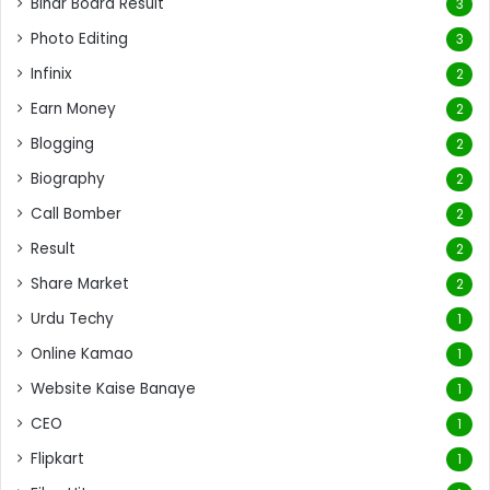
Bihar Board Result
3
Photo Editing
3
Infinix
2
Earn Money
2
Blogging
2
Biography
2
Call Bomber
2
Result
2
Share Market
2
Urdu Techy
1
Online Kamao
1
Website Kaise Banaye
1
CEO
1
Flipkart
1