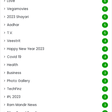
Love
6
Vegamovies
5
2023 Shayari
5
Aadhar
5
T.V.
5
Veestrit
4
Happy New Year 2023
4
Covid 19
4
Health
4
Business
3
Photo Gallery
3
TechFinz
3
IPL 2023
3
Ram Mandir News
3