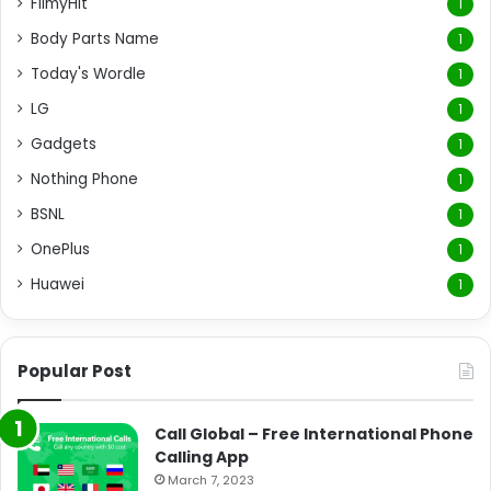
FilmyHit
1
Body Parts Name
1
Today's Wordle
1
LG
1
Gadgets
1
Nothing Phone
1
BSNL
1
OnePlus
1
Huawei
1
Popular Post
Call Global – Free International Phone
Calling App
March 7, 2023