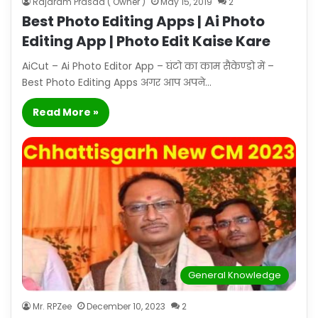
Rajaram Prasad ( Owner )
May 15, 2019
2
Best Photo Editing Apps | Ai Photo
Editing App | Photo Edit Kaise Kare
AiCut – Ai Photo Editor App – घंटो का काम सैकेण्डो में –
Best Photo Editing Apps अगर आप अपने…
Read More »
General Knowledge
Mr. RPZee
December 10, 2023
2