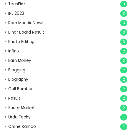
TechFinz
3
IPL 2023
3
Ram Mandir News
3
Bihar Board Result
3
Photo Editing
3
Infinix
2
Earn Money
2
Blogging
2
Biography
2
Call Bomber
2
Result
2
Share Market
2
Urdu Techy
1
Online Kamao
1