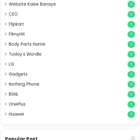
Website Kaise Banaye
1
CEO
1
Flipkart
1
FilmyHit
1
Body Parts Name
1
Today's Wordle
1
LG
1
Gadgets
1
Nothing Phone
1
BSNL
1
OnePlus
1
Huawei
1
Popular Post