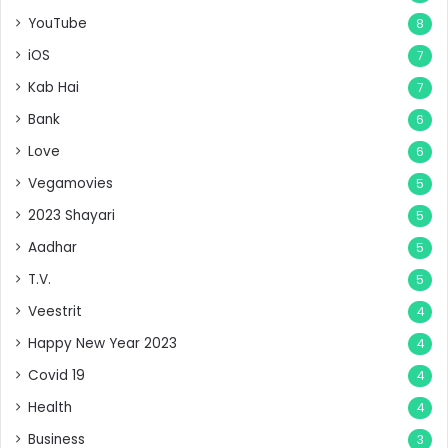
YouTube
8
iOS
7
Kab Hai
7
Bank
6
Love
6
Vegamovies
5
2023 Shayari
5
Aadhar
5
T.V.
5
Veestrit
4
Happy New Year 2023
4
Covid 19
4
Health
4
Business
3