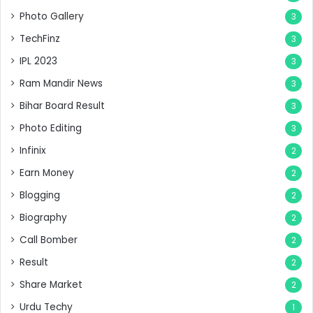
Photo Gallery
3
TechFinz
3
IPL 2023
3
Ram Mandir News
3
Bihar Board Result
3
Photo Editing
3
Infinix
2
Earn Money
2
Blogging
2
Biography
2
Call Bomber
2
Result
2
Share Market
2
Urdu Techy
1