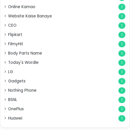
Online Kamao
1
Website Kaise Banaye
1
CEO
1
Flipkart
1
FilmyHit
1
Body Parts Name
1
Today's Wordle
1
LG
1
Gadgets
1
Nothing Phone
1
BSNL
1
OnePlus
1
Huawei
1