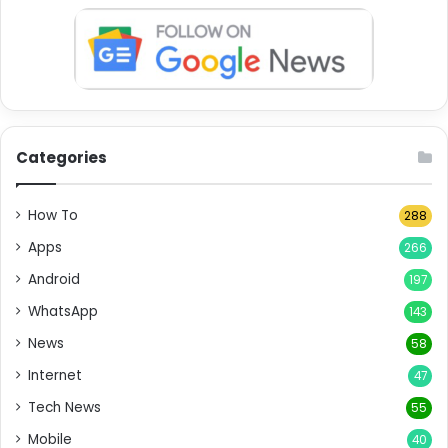
Categories
How To
288
Apps
266
Android
197
WhatsApp
143
News
58
Internet
47
Tech News
55
Mobile
40