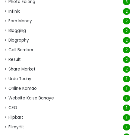
Photo Editing
3
Infinix
2
Earn Money
2
Blogging
2
Biography
2
Call Bomber
2
Result
2
Share Market
2
Urdu Techy
1
Online Kamao
1
Website Kaise Banaye
1
CEO
1
Flipkart
1
FilmyHit
1