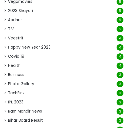
Vegamovies
5
2023 Shayari
5
Aadhar
5
T.V.
5
Veestrit
4
Happy New Year 2023
4
Covid 19
4
Health
4
Business
3
Photo Gallery
3
TechFinz
3
IPL 2023
3
Ram Mandir News
3
Bihar Board Result
3