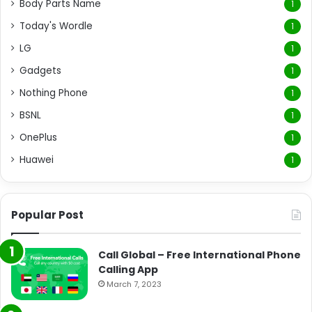
Body Parts Name
1
Today's Wordle
1
LG
1
Gadgets
1
Nothing Phone
1
BSNL
1
OnePlus
1
Huawei
1
Popular Post
Call Global – Free International Phone
Calling App
March 7, 2023