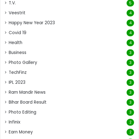
T.V.
5
Veestrit
4
Happy New Year 2023
4
Covid 19
4
Health
4
Business
3
Photo Gallery
3
TechFinz
3
IPL 2023
3
Ram Mandir News
3
Bihar Board Result
3
Photo Editing
3
Infinix
2
Earn Money
2