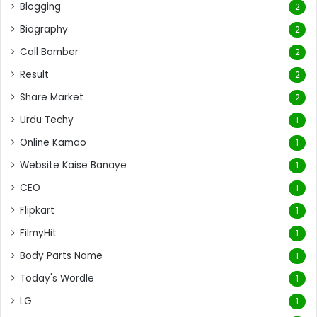
Blogging
2
Biography
2
Call Bomber
2
Result
2
Share Market
2
Urdu Techy
1
Online Kamao
1
Website Kaise Banaye
1
CEO
1
Flipkart
1
FilmyHit
1
Body Parts Name
1
Today's Wordle
1
LG
1