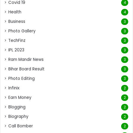
Covid 19
4
Health
4
Business
3
Photo Gallery
3
TechFinz
3
IPL 2023
3
Ram Mandir News
3
Bihar Board Result
3
Photo Editing
3
Infinix
2
Earn Money
2
Blogging
2
Biography
2
Call Bomber
2