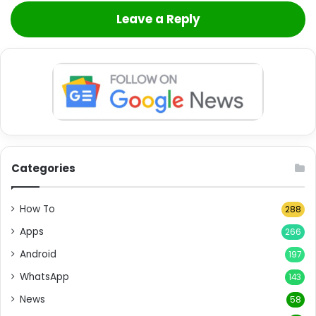
Leave a Reply
Categories
How To
288
Apps
266
Android
197
WhatsApp
143
News
58