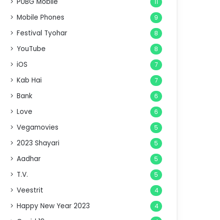
PUBG Mobile
11
Mobile Phones
9
Festival Tyohar
8
YouTube
8
iOS
7
Kab Hai
7
Bank
6
Love
6
Vegamovies
5
2023 Shayari
5
Aadhar
5
T.V.
5
Veestrit
4
Happy New Year 2023
4