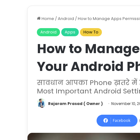
Home
/
Android
/
How to Manage Apps Permissi
Android
Apps
How To
How to Manage
Your Android P
सावधान आपका Phone ख़तरे में है
Most Important Android Setti
Rajaram Prasad ( Owner )
November 10, 
Facebook