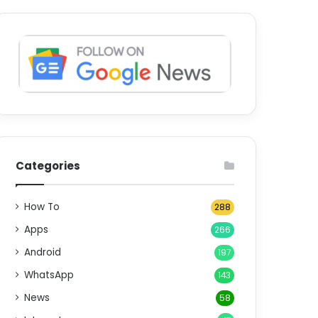
Categories
How To
288
Apps
266
Android
197
WhatsApp
143
News
58