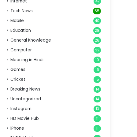
Internet
47
Tech News
55
Mobile
40
Education
28
General Knowledge
28
Computer
22
Meaning in Hindi
19
Games
16
Cricket
15
Breaking News
14
Uncategorized
14
Instagram
13
HD Movie Hub
11
iPhone
11