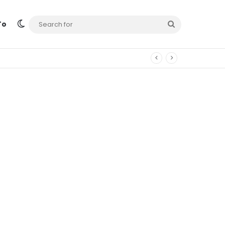
Switch skin
Search
To
for