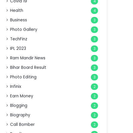
Covid 19
4
Health
4
Business
3
Photo Gallery
3
TechFinz
3
IPL 2023
3
Ram Mandir News
3
Bihar Board Result
3
Photo Editing
3
Infinix
2
Earn Money
2
Blogging
2
Biography
2
Call Bomber
2