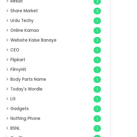
Result
2
Share Market
2
Urdu Techy
1
Online Kamao
1
Website Kaise Banaye
1
CEO
1
Flipkart
1
FilmyHit
1
Body Parts Name
1
Today's Wordle
1
LG
1
Gadgets
1
Nothing Phone
1
BSNL
1