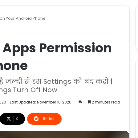
on Your Android Phone
 Apps Permission
hone
 जल्दी से इस Settings को बंद करो |
ngs Turn Off Now
2020
Last Updated: November 10, 2020
1
2 minutes read
X
Reddit