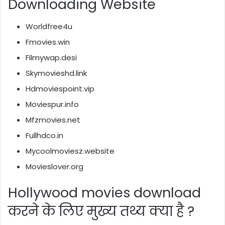
Downloading Website
Worldfree4u
Fmovies.win
Filmywap.desi
Skymovieshd.link
Hdmoviespoint.vip
Moviespur.info
Mfzmovies.net
Fullhdco.in
Mycoolmoviesz.website
Movieslover.org
Hollywood movies
download
करने के लिए मुख्य तथ्य क्या है ?