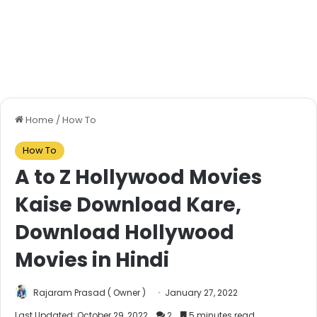
Home
/
How To
How To
A to Z Hollywood Movies
Kaise Download Kare,
Download Hollywood
Movies in Hindi
Rajaram Prasad ( Owner )
January 27, 2022
Last Updated: October 29, 2022
2
5 minutes read