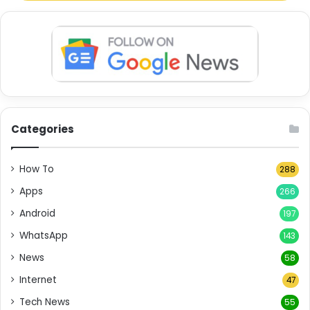
Categories
How To
288
Apps
266
Android
197
WhatsApp
143
News
58
Internet
47
Tech News
55