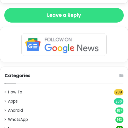
Leave a Reply
Categories
How To
288
Apps
266
Android
197
WhatsApp
143