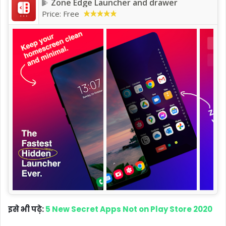
Zone Edge Launcher and drawer
Price:
Free
इसे भी पढ़े:
5 New Secret Apps Not on Play Store 2020