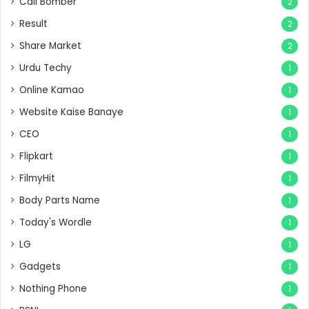
Call Bomber
2
Result
2
Share Market
2
Urdu Techy
1
Online Kamao
1
Website Kaise Banaye
1
CEO
1
Flipkart
1
FilmyHit
1
Body Parts Name
1
Today's Wordle
1
LG
1
Gadgets
1
Nothing Phone
1