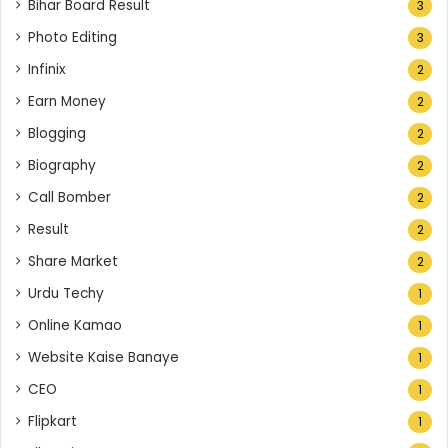
Bihar Board Result
3
Photo Editing
3
Infinix
2
Earn Money
2
Blogging
2
Biography
2
Call Bomber
2
Result
2
Share Market
2
Urdu Techy
1
Online Kamao
1
Website Kaise Banaye
1
CEO
1
Flipkart
1