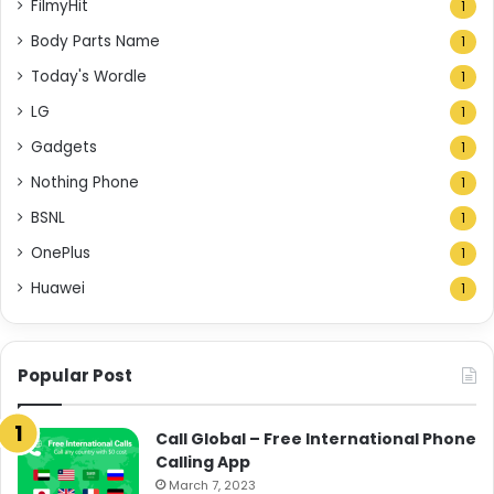
FilmyHit
1
Body Parts Name
1
Today's Wordle
1
LG
1
Gadgets
1
Nothing Phone
1
BSNL
1
OnePlus
1
Huawei
1
Popular Post
Call Global – Free International Phone
Calling App
March 7, 2023