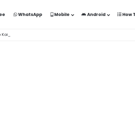
ee
WhatsApp
Mobile
Android
How 
o Kaise Banaye Free Mein | Google Gemini Prompt