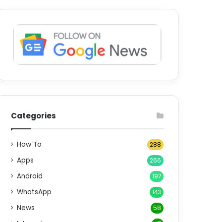
Categories
How To
288
Apps
266
Android
197
WhatsApp
143
News
58