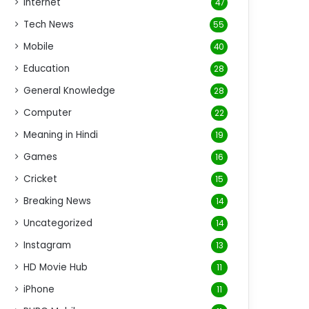
Internet
47
Tech News
55
Mobile
40
Education
28
General Knowledge
28
Computer
22
Meaning in Hindi
19
Games
16
Cricket
15
Breaking News
14
Uncategorized
14
Instagram
13
HD Movie Hub
11
iPhone
11