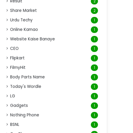
Result
2
Share Market
2
Urdu Techy
1
Online Kamao
1
Website Kaise Banaye
1
CEO
1
Flipkart
1
FilmyHit
1
Body Parts Name
1
Today's Wordle
1
LG
1
Gadgets
1
Nothing Phone
1
BSNL
1