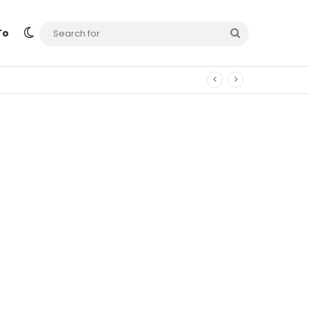
Switch skin
Search
To
for