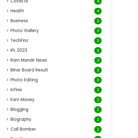
Covid 19
4
Health
4
Business
3
Photo Gallery
3
TechFinz
3
IPL 2023
3
Ram Mandir News
3
Bihar Board Result
3
Photo Editing
3
Infinix
2
Earn Money
2
Blogging
2
Biography
2
Call Bomber
2