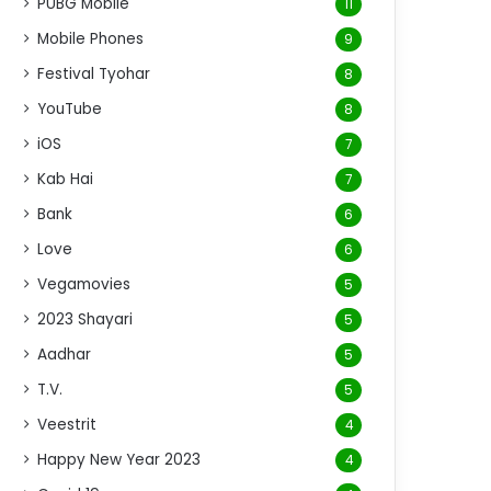
PUBG Mobile
11
Mobile Phones
9
Festival Tyohar
8
YouTube
8
iOS
7
Kab Hai
7
Bank
6
Love
6
Vegamovies
5
2023 Shayari
5
Aadhar
5
T.V.
5
Veestrit
4
Happy New Year 2023
4