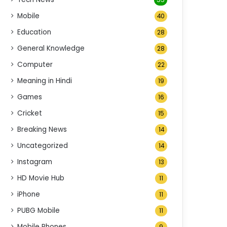
55
Mobile
40
Education
28
General Knowledge
28
Computer
22
Meaning in Hindi
19
Games
16
Cricket
15
Breaking News
14
Uncategorized
14
Instagram
13
HD Movie Hub
11
iPhone
11
PUBG Mobile
11
Mobile Phones