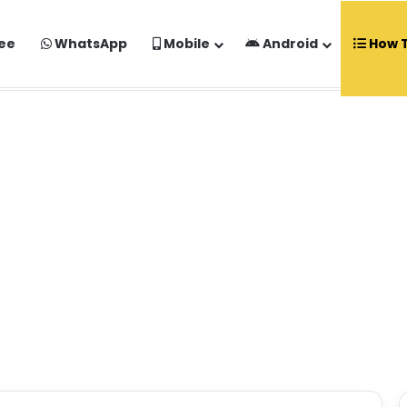
ee
WhatsApp
Mobile
Android
How 
o Kaise Banaye Free Mein | Google Gemini Prompt