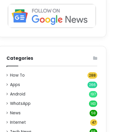
Categories
How To
288
Apps
266
Android
197
WhatsApp
143
News
58
Internet
47
Tech News