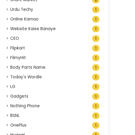
2
Urdu Techy
1
Online Kamao
1
Website Kaise Banaye
1
CEO
1
Flipkart
1
FilmyHit
1
Body Parts Name
1
Today's Wordle
1
LG
1
Gadgets
1
Nothing Phone
1
BSNL
1
OnePlus
1
Huawei