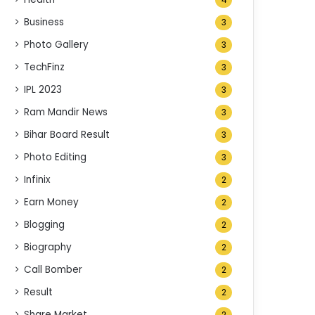
4
Business
3
Photo Gallery
3
TechFinz
3
IPL 2023
3
Ram Mandir News
3
Bihar Board Result
3
Photo Editing
3
Infinix
2
Earn Money
2
Blogging
2
Biography
2
Call Bomber
2
Result
2
Share Market