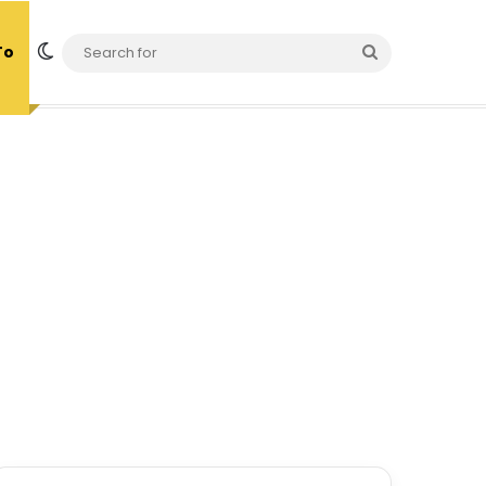
Switch skin
Search
To
for