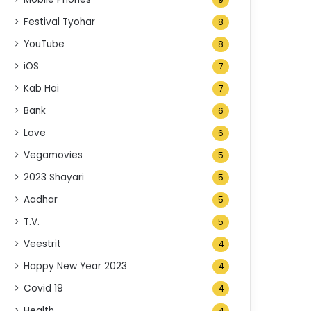
9
Festival Tyohar
8
YouTube
8
iOS
7
Kab Hai
7
Bank
6
Love
6
Vegamovies
5
2023 Shayari
5
Aadhar
5
T.V.
5
Veestrit
4
Happy New Year 2023
4
Covid 19
4
Health