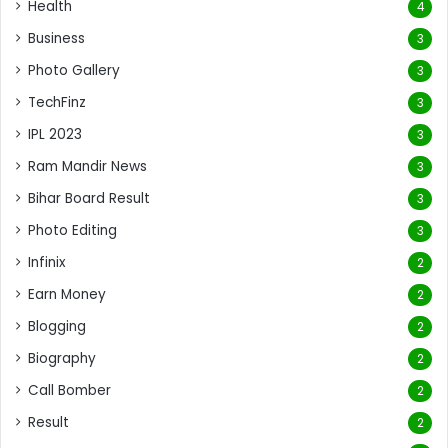
Health
4
Business
3
Photo Gallery
3
TechFinz
3
IPL 2023
3
Ram Mandir News
3
Bihar Board Result
3
Photo Editing
3
Infinix
2
Earn Money
2
Blogging
2
Biography
2
Call Bomber
2
Result
2