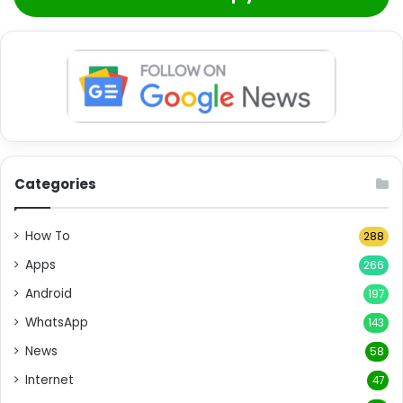
Categories
How To
288
Apps
266
Android
197
WhatsApp
143
News
58
Internet
47