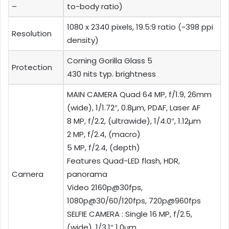
–
to-body ratio)
1080 x 2340 pixels, 19.5:9 ratio (~398 ppi
Resolution
density)
Corning Gorilla Glass 5
Protection
430 nits typ. brightness
MAIN CAMERA Quad 64 MP, f/1.9, 26mm
(wide), 1/1.72″, 0.8µm, PDAF, Laser AF
8 MP, f/2.2, (ultrawide), 1/4.0″, 1.12µm
2 MP, f/2.4, (macro)
5 MP, f/2.4, (depth)
Features Quad-LED flash, HDR,
Camera
panorama
Video 2160p@30fps,
1080p@30/60/120fps, 720p@960fps
SELFIE CAMERA : Single 16 MP, f/2.5,
(wide), 1/3.1″ 1.0µm