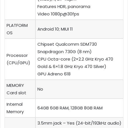
Features HDR, panorama
Video 1080p@30fps
PLATFORM
Android 10; MIUI 11
OS
Chipset Qualcomm SDM730
Snapdragon 730G (8 nm)
Processor
CPU Octa-core (2×2.2 GHz Kryo 470
(CPU/GPU)
Gold & 6×1.8 GHz Kryo 470 Silver)
GPU Adreno 618
MEMORY
No
Card slot
Internal
64GB 6GB RAM, 128GB 8GB RAM
Memory
3.5mm jack – Yes (24-bit/192kHz audio)