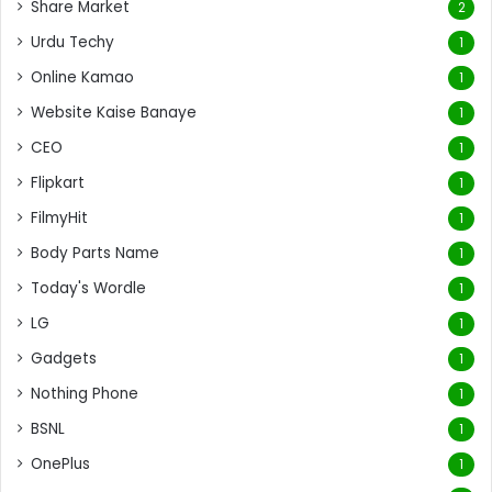
Share Market
2
Urdu Techy
1
Online Kamao
1
Website Kaise Banaye
1
CEO
1
Flipkart
1
FilmyHit
1
Body Parts Name
1
Today's Wordle
1
LG
1
Gadgets
1
Nothing Phone
1
BSNL
1
OnePlus
1