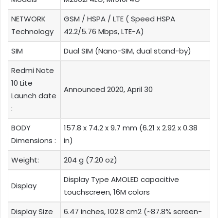
NETWORK
GSM / HSPA / LTE ( Speed HSPA
Technology
42.2/5.76 Mbps, LTE-A)
SIM
Dual SIM (Nano-SIM, dual stand-by)
Redmi Note
10 Lite
Announced 2020, April 30
Launch date
:
BODY
157.8 x 74.2 x 9.7 mm (6.21 x 2.92 x 0.38
Dimensions :
in)
Weight:
204 g (7.20 oz)
Display Type AMOLED capacitive
Display
touchscreen, 16M colors
Display Size
6.47 inches, 102.8 cm2 (~87.8% screen-