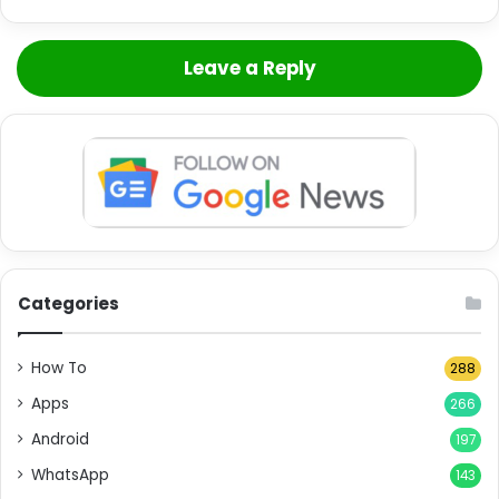
Leave a Reply
Categories
How To
288
Apps
266
Android
197
WhatsApp
143