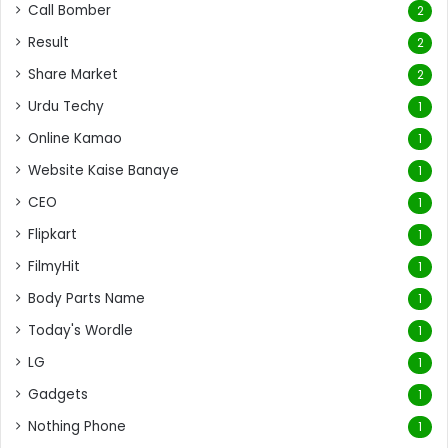
Call Bomber
2
Result
2
Share Market
2
Urdu Techy
1
Online Kamao
1
Website Kaise Banaye
1
CEO
1
Flipkart
1
FilmyHit
1
Body Parts Name
1
Today's Wordle
1
LG
1
Gadgets
1
Nothing Phone
1