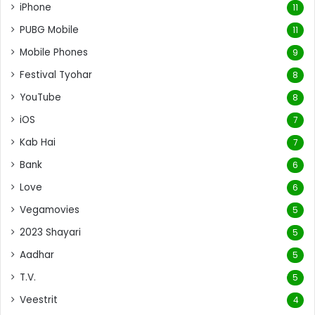
iPhone
11
PUBG Mobile
11
Mobile Phones
9
Festival Tyohar
8
YouTube
8
iOS
7
Kab Hai
7
Bank
6
Love
6
Vegamovies
5
2023 Shayari
5
Aadhar
5
T.V.
5
Veestrit
4