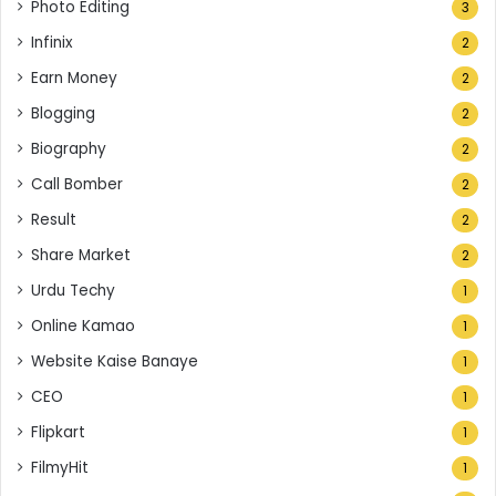
Photo Editing
3
Infinix
2
Earn Money
2
Blogging
2
Biography
2
Call Bomber
2
Result
2
Share Market
2
Urdu Techy
1
Online Kamao
1
Website Kaise Banaye
1
CEO
1
Flipkart
1
FilmyHit
1