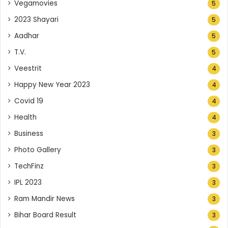
Vegamovies
5
2023 Shayari
5
Aadhar
5
T.V.
5
Veestrit
4
Happy New Year 2023
4
Covid 19
4
Health
4
Business
3
Photo Gallery
3
TechFinz
3
IPL 2023
3
Ram Mandir News
3
Bihar Board Result
3