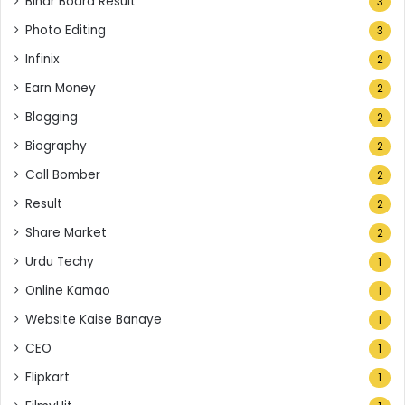
Bihar Board Result
3
Photo Editing
3
Infinix
2
Earn Money
2
Blogging
2
Biography
2
Call Bomber
2
Result
2
Share Market
2
Urdu Techy
1
Online Kamao
1
Website Kaise Banaye
1
CEO
1
Flipkart
1