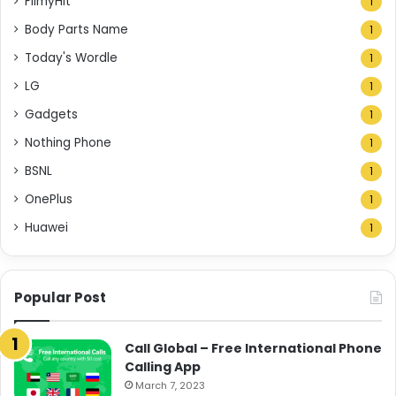
FilmyHit
1
Body Parts Name
1
Today's Wordle
1
LG
1
Gadgets
1
Nothing Phone
1
BSNL
1
OnePlus
1
Huawei
1
Popular Post
Call Global – Free International Phone
Calling App
March 7, 2023