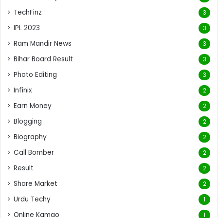
TechFinz
3
IPL 2023
3
Ram Mandir News
3
Bihar Board Result
3
Photo Editing
3
Infinix
2
Earn Money
2
Blogging
2
Biography
2
Call Bomber
2
Result
2
Share Market
2
Urdu Techy
1
Online Kamao
1