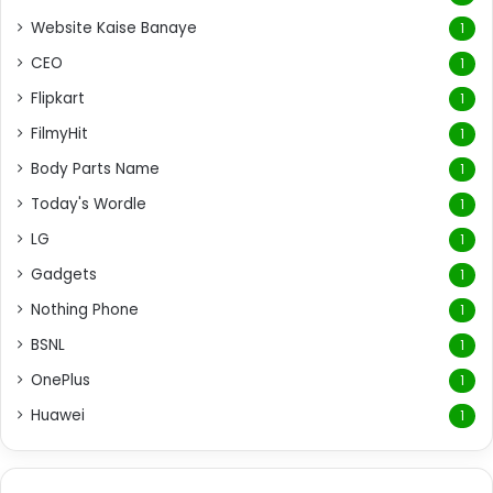
Website Kaise Banaye
1
CEO
1
Flipkart
1
FilmyHit
1
Body Parts Name
1
Today's Wordle
1
LG
1
Gadgets
1
Nothing Phone
1
BSNL
1
OnePlus
1
Huawei
1