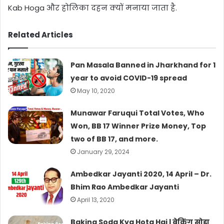
Kab Hoga और होलिका दहन क्यों मनाया जाता है.
Related Articles
Pan Masala Banned in Jharkhand for 1
year to avoid COVID-19 spread
May 10, 2020
Munawar Faruqui Total Votes, Who
Won, BB 17 Winner Prize Money, Top
two of BB 17, and more.
January 29, 2024
Ambedkar Jayanti 2020, 14 April – Dr.
Bhim Rao Ambedkar Jayanti
April 13, 2020
Baking Soda Kya Hota Hai | बेकिंग सोडा