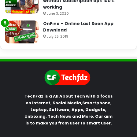
without Subscription apk 100%
working
June 3, 2020
OnFine – Online Last Seen App
Download
July 25, 2019
TechFdz is a All About Tech with a focus
on Internet, Social Media,Smartphone,
Laptop, Software, Apps, Gadgets,
Unboxing, Tech News and More. Our aim
is to make you from user to smart user.