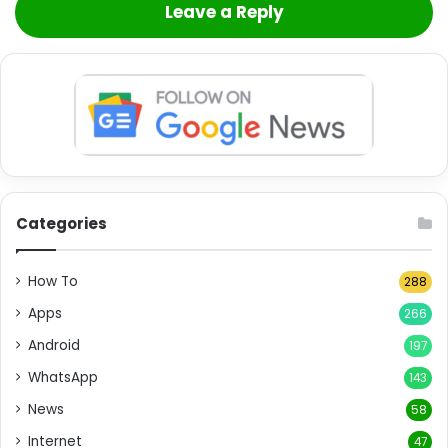
Leave a Reply
Categories
How To
288
Apps
266
Android
197
WhatsApp
143
News
58
Internet
47