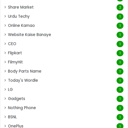
Share Market
2
Urdu Techy
1
Online Kamao
1
Website Kaise Banaye
1
CEO
1
Flipkart
1
FilmyHit
1
Body Parts Name
1
Today's Wordle
1
LG
1
Gadgets
1
Nothing Phone
1
BSNL
1
OnePlus
1