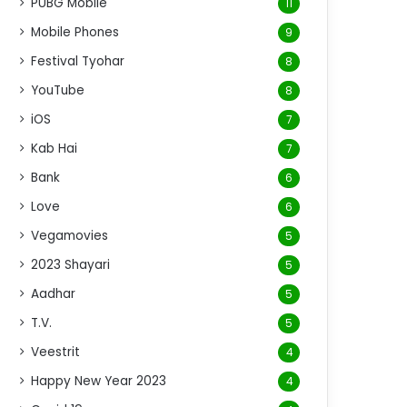
PUBG Mobile
11
Mobile Phones
9
Festival Tyohar
8
YouTube
8
iOS
7
Kab Hai
7
Bank
6
Love
6
Vegamovies
5
2023 Shayari
5
Aadhar
5
T.V.
5
Veestrit
4
Happy New Year 2023
4