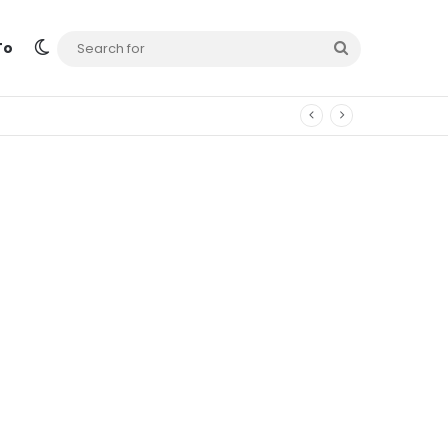
Switch skin
Search
To
for