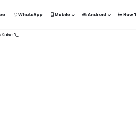
ee
WhatsApp
Mobile
Android
How 
o Kaise Banaye Free Mein | Google Gemini Prompt