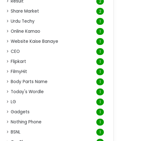
Result
2
Share Market
2
Urdu Techy
1
Online Kamao
1
Website Kaise Banaye
1
CEO
1
Flipkart
1
FilmyHit
1
Body Parts Name
1
Today's Wordle
1
LG
1
Gadgets
1
Nothing Phone
1
BSNL
1