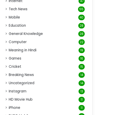
Internet
47
Tech News
55
Mobile
40
Education
28
General Knowledge
28
Computer
22
Meaning in Hindi
19
Games
16
Cricket
15
Breaking News
14
Uncategorized
14
Instagram
13
HD Movie Hub
11
iPhone
11