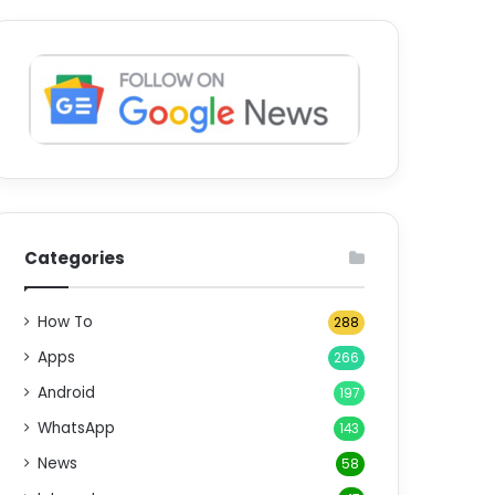
Categories
How To
288
Apps
266
Android
197
WhatsApp
143
News
58