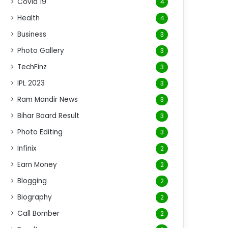
Covid 19
4
Health
4
Business
3
Photo Gallery
3
TechFinz
3
IPL 2023
3
Ram Mandir News
3
Bihar Board Result
3
Photo Editing
3
Infinix
2
Earn Money
2
Blogging
2
Biography
2
Call Bomber
2